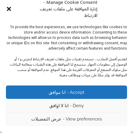
Manage Cookie Consent -
إدارة الموافقة على ملفات تعريف
الارتباط
To provide the best experiences, we use technologies like cookies to
0
1 min read
store and/or access device information. Consenting to these
technologies will allow us to process data such as browsing behavior
الجمال (BEAUTY)
or unique IDs on this site. Not consenting or withdrawing consent, may
adversely affect certain features and functions.
الصحة النفسية: رحلة نحو السعادة والتوازن
لتقديم أفضل التجارب ، نستخدم تقنيات مثل ملفات تعريف الارتباط لتخزين و / أو
Faiza K.chikh
أكتوبر 8, 2024
الوصول إلى معلومات الجهاز. ستسمح لنا الموافقة على هذه التقنيات بمعالجة البيانات
اكتشف أهمية الصحة النفسية وطرق تحسينها. نصائح عملية للتغلب على
مثل سلوك التصفح أو المعرفات الفريدة على هذا الموقع. عدم الموافقة أو سحب
القلق والاكتئاب وتحقيق التوازن العاطفي.…
الموافقة قد يؤثر سلبًا على ميزات ووظائف معينة.
Accept - انا موافق
Deny - انا لا اوافق
Copyright © 2026
Niswa.ae
Theme: Recent Blog By
View preferences - عرض التفضيلات
.
Adore Themes