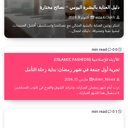
دليل العناية بالبشرة اليومي – نصائح مختارة
Faiza K.chikh
أكتوبر 8, 2024
ابتكر روتين العناية بالبشرة المثالي مع نصائحنا واستكشف أفضل المنتجات
لبشرة نقية ومشرقة. دليلك لجمال…
0
0 min read
الأزياء الإسلامية (ISLAMIC FASHION)
تجربة أول جمعة في شهر رمضان: بداية رحلة التأمل
Admin_Niswa
مارس 15, 2024
ترب أيام شهر رمضان المبارك، وتتزايد الشوق والفرح في قلوب المسلمين
لاستقبال هذا الشهر المبارك…
0
1 min read