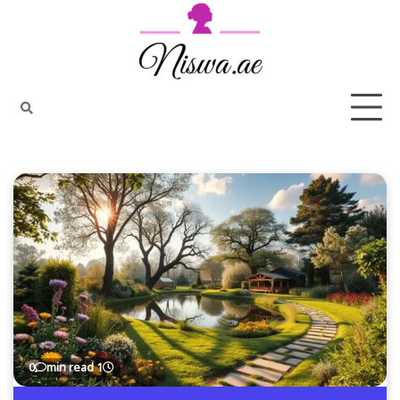
Ski
t
conten
0
1 min read