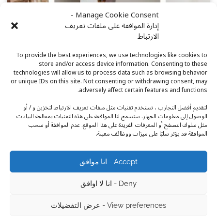
Manage Cookie Consent -
إدارة الموافقة على ملفات تعريف
الارتباط
UNCATEGORIZED
To provide the best experiences, we use technologies like cookies to
store and/or access device information. Consenting to these
استعدوا لصيف 2023: اكتشفوا أحدث صيحات الموضة في
technologies will allow us to process data such as browsing behavior
or unique IDs on this site. Not consenting or withdrawing consent, may
عالم العبايات
adversely affect certain features and functions.
Admin_Niswa
مايو 27, 2023
لتقديم أفضل التجارب ، نستخدم تقنيات مثل ملفات تعريف الارتباط لتخزين و / أو
الفصل الحارق من الصيف يقترب، ومعه يأتي وقت التجديد في عالم الموضة
الوصول إلى معلومات الجهاز. ستسمح لنا الموافقة على هذه التقنيات بمعالجة البيانات
والأناقة. إذا كنتِ…
مثل سلوك التصفح أو المعرفات الفريدة على هذا الموقع. عدم الموافقة أو سحب
الموافقة قد يؤثر سلبًا على ميزات ووظائف معينة.
تحميل المزيد
Accept - انا موافق
Deny - انا لا اوافق
Copyright © 2026
Niswa.ae
Theme: Recent Blog By
View preferences - عرض التفضيلات
.
Adore Themes