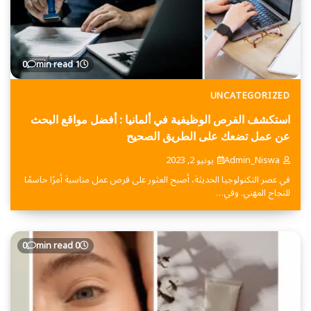
0
1 min read
UNCATEGORIZED
استكشف الفرص الوظيفية في ألمانيا : أفضل مواقع البحث
عن عمل تضعك على الطريق الصحيح
Admin_Niswa
يونيو 2, 2023
في عصر التكنولوجيا الحديثة، أصبح العثور على فرص عمل مناسبة أمرًا حاسمًا
للنجاح المهني. وفي…
0
0 min read