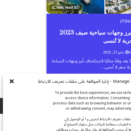
0
0 min read
استكشف أبرز وجهات سياحية صيف 2023
ربة لا تُنسى
A
مايو 27, 2023
صيف عام 2023 يعد وقتًا مثاليًا لاستكشاف أبرز وجهات السياحة
بة سفر لا تُنسى.…
ى ملفات تعريف الارتباط
To provide the best experiences, we use tech
access device information. Consenting t
process data such as browsing behavior or uni
or withdrawing consent, may adversely a
لفات تعريف الارتباط لتخزين و / أو الوصول إلى
 التقنيات بمعالجة البيانات مثل سلوك التصفح أو
فقة أو سحب الموافقة قد يؤثر سلبًا على ميزات ووظائف