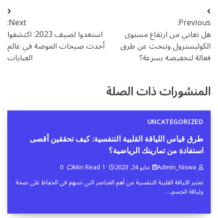
تصفّح
Next:
Previous:
المقالات
هل تعاني من ارتفاع مستوى
استعدوا لصيف 2023: اكتشفوا
الكوليسترول وتبحث عن طرق
أحدث صيحات الموضة في عالم
فعالة لتخفيضه بسرعة؟
العبايات
المنشورات ذات الصلة
UNCATEGORIZED
طرق قياس اللياقة القلبية التنفسية: كيف تحققين أقصى
استفادة من تمارينك الرياضية؟
Admin_Niswa
مايو 24, 2023
1 Min Read
0
تعتبر اللياقة القلبية التنفسية من أهم العناصر التي تسهم في الحفاظ على صحة
ولياقة الجسم.…